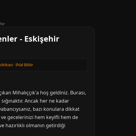
hir
nler - Eskişehir
olitikasi
·
Ihlal Bildir
çıkan Mihalıççık'a hoş geldiniz. Burası,
 sığınaktır. Ancak her ne kadar
e yabancıysanız, bazı konulara dikkat
ve gecelerinizi hem keyifli hem de
e hazırlıklı olmanın getirdiği