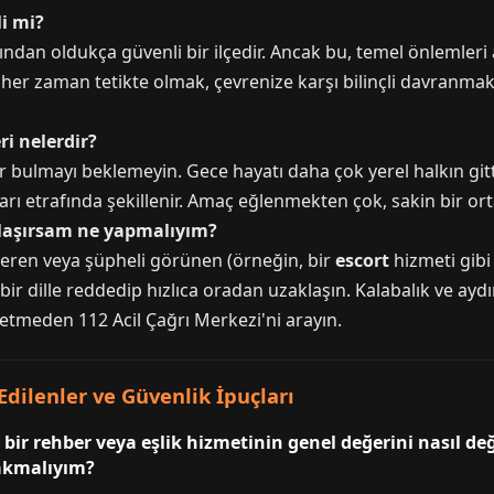
i mi?
ısından oldukça güvenli bir ilçedir. Ancak bu, temel önlemle
, her zaman tetikte olmak, çevrenize karşı bilinçli davranm
ri nelerdir?
r bulmayı beklemeyin. Gece hayatı daha çok yerel halkın git
arı etrafında şekillenir. Amaç eğlenmekten çok, sakin bir 
rşılaşırsam ne yapmalıyım?
k veren veya şüpheli görünen (örneğin, bir
escort
hizmeti gibi 
ir dille reddedip hızlıca oradan uzaklaşın. Kalabalık ve aydın
 etmeden 112 Acil Çağrı Merkezi'ni arayın.
Edilenler ve Güvenlik İpuçları
n bir rehber veya eşlik hizmetinin genel değerini nasıl d
bakmalıyım?