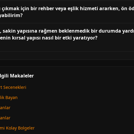
rı çıkmak için bir rehber veya eşlik hizmeti ararken, ön
yabilirim?
en, sakin yapısına rağmen beklenmedik bir durumda yard
in kırsal yapısı nasıl bir etki yaratıyor?
lgili Makaleler
rt Secenekleri
lik Bayan
lanlar
lanlar
imi Kolay Bolgeler