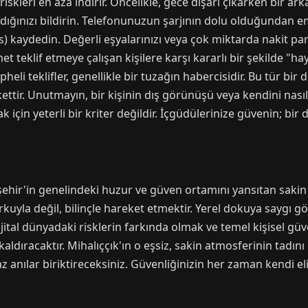
iskleri en aza indirir. Öncelikle, gece dışarı çıkarken bir ar
dığınızı bildirin. Telefonunuzun şarjının dolu olduğundan em
 kaydedin. Değerli eşyalarınızı veya çok miktarda nakit par
et teklif etmeye çalışan kişilere karşı kararlı bir şekilde "hay
eli teklifler, genellikle bir tuzağın habercisidir. Bu tür b
ir. Unutmayın, bir kişinin dış görünüşü veya kendini nasıl 
için yeterli bir kriter değildir. İçgüdülerinize güvenin; bir 
şehir'in genelindeki huzur ve güven ortamını yansıtan sakin b
rkuyla değil, bilinçle hareket etmektir. Yerel dokuya saygı 
jital dünyadaki risklerin farkında olmak ve temel kişisel gü
ldıracaktır. Mihalıççık'ın o eşsiz, sakin atmosferinin tadın
 anılar biriktireceksiniz. Güvenliğinizin her zaman kendi 