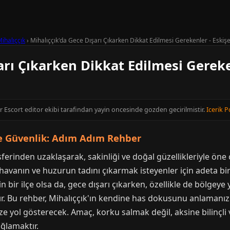
ihalıççık
›
Mihalıççık'da Gece Dışarı Çıkarken Dikkat Edilmesi Gerekenler - Eskişe
arı Çıkarken Dikkat Edilmesi Gereke
ir Escort editor ekibi tarafindan yayin oncesinde gozden gecirilmistir.
Icerik P
ve Güvenlik: Adım Adım Rehber
mosferinden uzaklaşarak, sakinliği ve doğal güzellikleriyle öne 
vanın ve huzurun tadını çıkarmak isteyenler için adeta bir
in bir ilçe olsa da, gece dışarı çıkarken, özellikle de bölgey
 Bu rehber, Mihalıççık'ın kendine has dokusunu anlamanız 
ze yol gösterecek. Amaç, korku salmak değil, aksine bilinçli v
ağlamaktır.