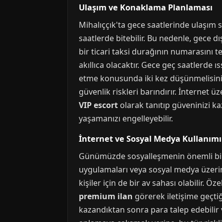
Ulaşım ve Konaklama Planlaması
Mihalıççık'ta gece saatlerinde ulaşım s
saatlerde bitebilir. Bu nedenle, gece d
bir ticari taksi durağının numarasın
akıllıca olacaktır. Gece geç saatlerde 
etme konusunda iki kez düşünmelisiniz. 
güvenlik riskleri barındırır. İnternet üz
VIP escort
olarak tanıtıp güveninizi ka
yaşamanızı engelleyebilir.
İnternet ve Sosyal Medya Kullanım
Günümüzde sosyalleşmenin önemli bir kı
uygulamaları veya sosyal medya üzerind
kişiler için de bir av sahası olabilir. Öz
premium ilan
görerek iletişime geçtiği
kazandıktan sonra para talep edebilir ve