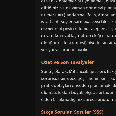
güvenlik önlemlerini uygulamak, olası r
gittiğinizi ve ne zaman dönmeyi planla
numaraları (Jandarma, Polis, Ambulans)
ısrarla bir şeyler satmaya veya bir hizm
escort
gibi peşin ödeme talep eden şüph
ortamdan uzaklaşmak en doğru harekett
olduğunu iddia etmesi) niyetini anlamak 
veriyorsa, oradan ayrılın.
Özet ve Son Tavsiyeler
Sonuç olarak, Mihalıççık geceleri, Eski
sorunsuz bir gece geçirmenin sırrı, ko
pratik detayları önceden planlamak, di
olumsuzlukları büyük ölçüde ortadan ka
elden bırakmadığınız sürece unutulmaz
Sıkça Sorulan Sorular (SSS)