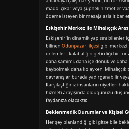
anlamaya çalışmak yerine, bu tür riskl
maddi çıkar veya şüpheli hizmetler vaa
ödeme isteyen bir mesaja asla itibar et
Eskişehir Merkez ile Mihalıççık Aras
Eskişehir'in dinamik yapısını bilenler iç
bilinen
Odunpazarı ilçesi
gibi merkezi 
önlemleri, kalabalığın getirdiği bir tür
daha samimi, daha içe dönük ve daha az ç
kaybolmak daha kolayken, Mihalıççık't
davranışlar, burada yadırganabilir veya
Karşılaştığınız insanların niyetleri 
hizmeti arayışında olduğunuzu düşünen
faydanıza olacaktır.
Beklenmedik Durumlar ve Kişisel G
Her şey planlandığı gibi gitse bile bek