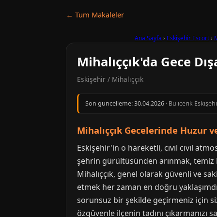
← Tum Makaleler
Ana Sayfa
›
Eskişehir Escort
›
M
Mihalıççık'da Gece Dış
Eskişehir / Mihalıççık
Son guncelleme:
30.04.2026
· Bu icerik Eskişeh
Mihalıççık Gecelerinde Huzur 
Eskişehir'in o hareketli, cıvıl cıvıl at
şehrin gürültüsünden arınmak, temiz ha
Mihalıççık, genel olarak güvenli ve sak
etmek her zaman en doğru yaklaşımdır.
sorunsuz bir şekilde geçirmeniz için si
özgüvenle ilçenin tadını çıkarmanızı s