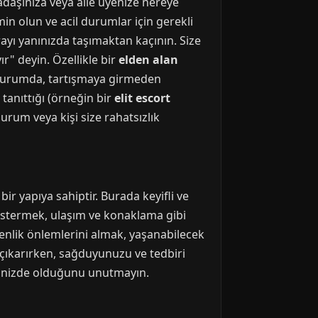
kadaşınıza veya aile üyenize nereye
in olun ve acil durumlar için gerekli
ayı yanınızda taşımaktan kaçının. Size
ır" deyin. Özellikle bir
elden alan
ir durumda, tartışmaya girmeden
tanıttığı (örneğin bir
elit escort
durum veya kişi size rahatsızlık
ir yapıya sahiptir. Burada keyifli ve
göstermek, ulaşım ve konaklama gibi
venlik önlemlerini almak, yaşanabilecek
ı çıkarırken, sağduyunuzu ve tedbiri
elinizde olduğunu unutmayın.