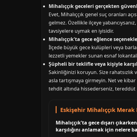
Mihalıççık geceleri gerçekten güvenl
Evet, Mihalıççık genel suç oranları aç
gelmez. Özellikle ilçeye yabancıysanız
tavsiyelere uymak en iyisidir.
Mihalıççık'ta gece eğlence seçenekle
İlçede büyük gece kulüpleri veya barla
lezzetli yemekler sunan esnaf lokantal
Şüpheli bir teklifle veya kişiyle ka
Sakinliğinizi koruyun. Size rahatsızlı
asla tartışmaya girmeyin. Net ve kibar b
tehdit altında hissederseniz, tereddüt
Eskişehir Mihalıççık Merak 
Mihalıççık'ta gece dışarı çıkarke
karşılığını anlamak için nelere 