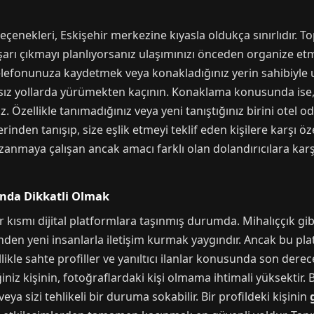
eçenekleri, Eskişehir merkezine kıyasla oldukça sınırlıdır. To
ışarı çıkmayı planlıyorsanız ulaşımınızı önceden organize etm
ı telefonunuza kaydetmek veya konakladığınız yerin sahibi
ıssız yollarda yürümekten kaçının. Konaklama konusunda ise, 
Özellikle tanımadığınız veya yeni tanıştığınız birini otel o
erinden tanışıp, size eşlik etmeyi teklif eden kişilere karşı öze
zanmaya çalışan ancak amacı farklı olan dolandırıcılara karşı
ında Dikkatli Olmak
smı dijital platformlara taşınmış durumda. Mihalıççık gibi
en yeni insanlarla iletişim kurmak yaygındır. Ancak bu platfo
ellikle sahte profiller ve yanıltıcı ilanlar konusunda son derece
niz kişinin, fotoğraflardaki kişi olmama ihtimali yüksektir. B
ya sizi tehlikeli bir duruma sokabilir. Bir profildeki kişinin