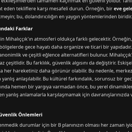
i etkileşimlerden tamamen kaçınmak en güvenli yoldur. Tanım
t eden tekliflere karşı mesafeli durun. Örneğin, bir
eve gel
meyin; bu, dolandırıcılığın en yaygın yöntemlerinden biridir.
ındaki Farklar
in Mihalıççık'ın atmosferi oldukça farklı gelecektir. Örneğin, 
bölgelerde gece hayatı daha organize ve ticari bir yapıdadı
 anonimlik ve çeşitli eğlence alternatifleri bulunur. Mihalıççı
eşitlidir. Bu farklılık, güvenlik algısını da değiştirir. Eski
a her hareketiniz daha görünür olabilir. Bu nedenle, merkez
 yanlış anlaşılabilir. Bu kültürel farkındalık, sorunsuz bir g
hakkında hemen bir yargıya varmadan önce, bu yerel dinamikl
 yanlış anlamalarla karşılaşmamak için davranışlarınızda ve
üvenlik Önlemleri
lenmedik durumlar için bir B planınızın olması her zaman iyid