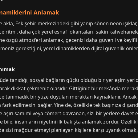
inamiklerini Anlamak
de akla, Eskişehir merkezindeki gibi yanıp sönen neon ışıkla
ece ritmi, daha çok yerel esnaf lokantaları, sakin kahvehane
e özgü atmosferi anlamak, gecenizi daha güvenli ve keyifli kı
meniz gerektiğini, yerel dinamiklerden dijital güvenlik önlem
anımak
üde tanıdığı, sosyal bağların güçlü olduğu bir yerleşim yeri
larak dikkat çekmeniz olasıdır. Gittiğiniz bir mekânda merakl
ece tanımadık bir yüze duyulan meraktan kaynaklanır. Ancak 
fark edilmesini sağlar. Yine de, özellikle tek başınıza dışarıd
 aşırı samimi veya cömert davranan, sizi bir yerlere davet ed
 bile, insanların niyetini ilk bakışta anlamak zordur. Özellik
sizi mağdur etmeyi planlayan kişilere karşı uyanık olmak, ki