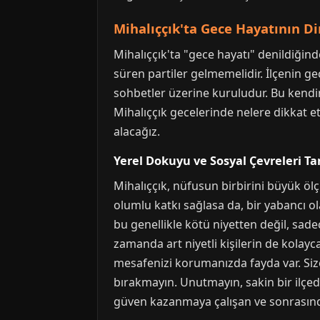
Mihalıççık'ta Gece Hayatının D
Mihalıççık'ta "gece hayatı" denildiğin
süren partiler gelmemelidir. İlçenin g
sohbetler üzerine kuruludur. Bu kendin
Mihalıççık gecelerinde nelere dikkat et
alacağız.
Yerel Dokuyu ve Sosyal Çevreleri T
Mihalıççık, nüfusun birbirini büyük ölç
olumlu katkı sağlasa da, bir yabancı o
bu genellikle kötü niyetten değil, sad
zamanda art niyetli kişilerin de kolayca 
mesafenizi korumanızda fayda var. Size
bırakmayın. Unutmayın, sakin bir ilçede
güven kazanmaya çalışan ve sonrasında 