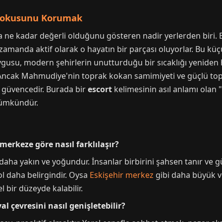
 Dokusunu Korumak
 ne kadar değerli olduğunu gösteren nadir yerlerden biri. Bu
 zamanda aktif olarak o hayatın bir parçası oluyorlar. Bu kü
gusu, modern şehirlerin unutturduğu bir sıcaklığı yeniden h
r. Ancak Mahmudiye'nin toprak kokan samimiyeti ve güçlü to
 güvencedir. Burada bir
escort
kelimesinin asıl anlamı olan 
mümkündür.
erkeze göre nasıl farklılaşır?
aha yakın ve yoğundur. İnsanlar birbirini şahsen tanır ve g
l daha belirgindir. Oysa
Eskişehir merkez
gibi daha büyük ve
 bir düzeyde kalabilir.
l çevresini nasıl genişletebilir?