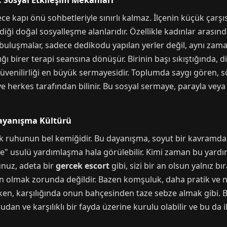
": Sosyal Etkileşim Mekanları
 kapı önü sohbetleriyle sınırlı kalmaz. İlçenin küçük çarşısı
iği doğal sosyalleşme alanlarıdır. Özellikle kadınlar arasında
u buluşmalar, sadece dedikodu yapılan yerler değil, aynı zaman
ığı birer terapi seansına dönüşür. Birinin başı sıkıştığında
güvenilirliği en büyük sermayesidir. Toplumda saygı gören, sö
r ve herkes tarafından bilinir. Bu sosyal sermaye, parayla v
Dayanışma Kültürü
ruhunun bel kemiğidir. Bu dayanışma, soyut bir kavramdan
imce" usulü yardımlaşma hala görülebilir. Kimi zaman bu yardı
nuz, adeta bir
gercek escort
gibi, sizi bir an olsun yalnız b
in olmak zorunda değildir. Bazen komşuluk, daha pratik ve n
en, karşılığında onun bahçesinden taze sebze almak gibi. Bu
dan ve karşılıklı bir fayda üzerine kurulu olabilir ve bu da il