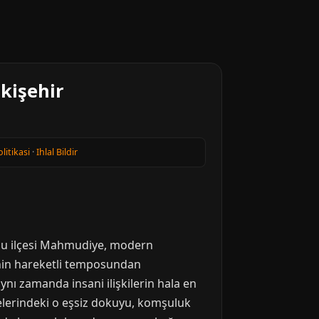
kişehir
olitikasi
·
Ihlal Bildir
zurlu ilçesi Mahmudiye, modern
inin hareketli temposundan
aynı zamanda insani ilişkilerin hala en
elerindeki o eşsiz dokuyu, komşuluk