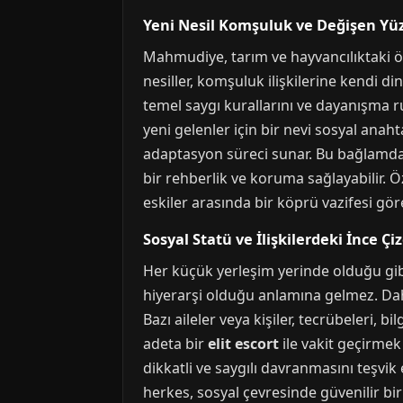
Yeni Nesil Komşuluk ve Değişen Yüz
Mahmudiye, tarım ve hayvancılıktaki ön
nesiller, komşuluk ilişkilerine kendi d
temel saygı kurallarını ve dayanışma ru
yeni gelenler için bir nevi sosyal anaht
adaptasyon süreci sunar. Bu bağlamda,
bir rehberlik ve koruma sağlayabilir. 
eskiler arasında bir köprü vazifesi gö
Sosyal Statü ve İlişkilerdeki İnce Çiz
Her küçük yerleşim yerinde olduğu gibi 
hiyerarşi olduğu anlamına gelmez. Daha
Bazı aileler veya kişiler, tecrübeleri, b
adeta bir
elit escort
ile vakit geçirmek 
dikkatli ve saygılı davranmasını teşvik
herkes, sosyal çevresinde güvenilir bi