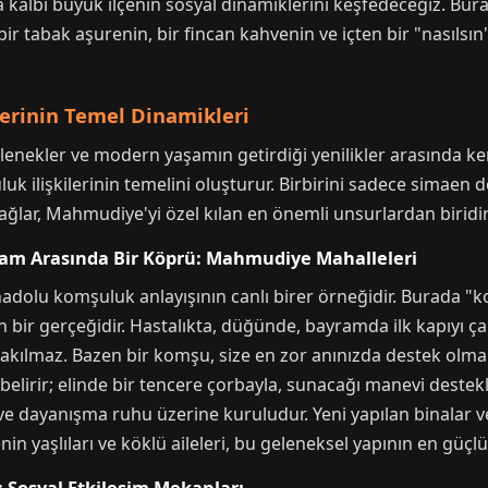
ama kalbi büyük ilçenin sosyal dinamiklerini keşfedeceğiz. B
bir tabak aşurenin, bir fincan kahvenin ve içten bir "nasıl
erinin Temel Dinamikleri
lenekler ve modern yaşamın getirdiği yenilikler arasında k
k ilişkilerinin temelini oluşturur. Birbirini sadece simaen de
ağlar, Mahmudiye'yi özel kılan en önemli unsurlardan biridir
am Arasında Bir Köprü: Mahmudiye Mahalleleri
adolu komşuluk anlayışının canlı birer örneğidir. Burada
n bir gerçeğidir. Hastalıkta, düğünde, bayramda ilk kapıyı ç
akılmaz. Bazen bir komşu, size en zor anınızda destek olma
elirir; elinde bir tencere çorbayla, sunacağı manevi destekle 
k ve dayanışma ruhu üzerine kuruludur. Yeni yapılan binalar ve
n yaşlıları ve köklü aileleri, bu geleneksel yapının en güçlü