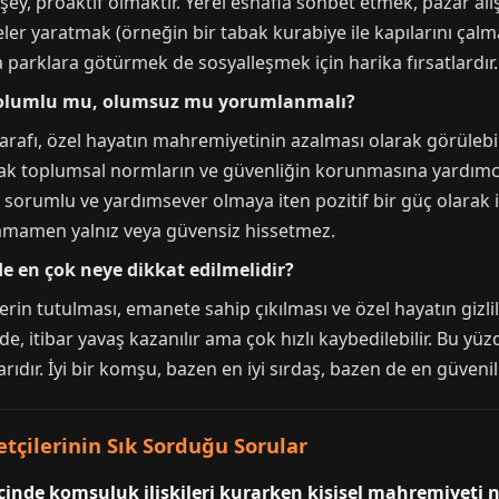
i şey, proaktif olmaktır. Yerel esnafla sohbet etmek, pazar 
r yaratmak (örneğin bir tabak kurabiye ile kapılarını çalmak
a parklara götürmek de sosyalleşmek için harika fırsatlardır.
 olumlu mu, olumsuz mu yorumlanmalı?
arafı, özel hayatın mahremiyetinin azalması olarak görülebili
ak toplumsal normların ve güvenliğin korunmasına yardımcı
a sorumlu ve yardımsever olmaya iten pozitif bir güç olarak i
tamamen yalnız veya güvensiz hissetmez.
 en çok neye dikkat edilmelidir?
rin tutulması, emanete sahip çıkılması ve özel hayatın gizli
e, itibar yavaş kazanılır ama çok hızlı kaybedilebilir. Bu yüz
rıdır. İyi bir komşu, bazen en iyi sırdaş, bazen de en güvenil
tçilerinin Sık Sorduğu Sorular
nde komşuluk ilişkileri kurarken kişisel mahremiyeti n