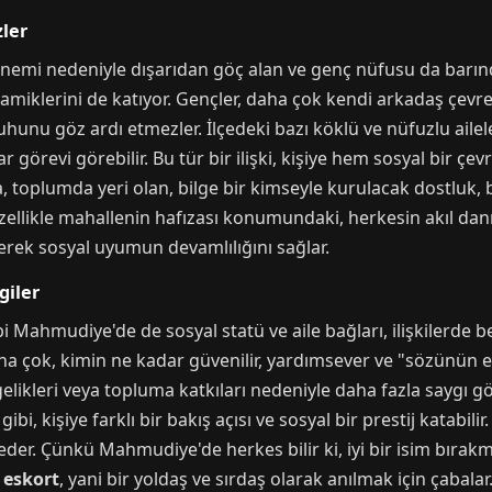
ler
emi nedeniyle dışarıdan göç alan ve genç nüfusu da barındır
inamiklerini de katıyor. Gençler, daha çok kendi arkadaş çevre
hunu göz ardı etmezler. İlçedeki bazı köklü ve nüfuzlu ailele
ar görevi görebilir. Bu tür bir ilişki, kişiye hem sosyal bir ç
 toplumda yeri olan, bilge bir kimseyle kurulacak dostluk, 
Özellikle mahallenin hafızası konumundaki, herkesin akıl danı
rerek sosyal uyumun devamlılığını sağlar.
giler
Mahmudiye'de de sosyal statü ve aile bağları, ilişkilerde beli
 çok, kimin ne kadar güvenilir, yardımsever ve "sözünün eri" 
ilgelikleri veya topluma katkıları nedeniyle daha fazla saygı g
gibi, kişiye farklı bir bakış açısı ve sosyal bir prestij katabil
 eder. Çünkü Mahmudiye'de herkes bilir ki, iyi bir isim bıra
r
eskort
, yani bir yoldaş ve sırdaş olarak anılmak için çabalar