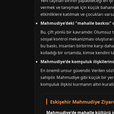
Yeni taşınan birinin yapabileceği en iy
vermek ve tanışmak için küçük bahanele
etkinliklere katılmak ve çocukları vars
Mahmudiye'deki "mahalle baskısı"
Bu, çift yönlü bir kavramdır. Olumsuz t
sosyal kontrol mekanizması oluşturar
bu baskı, insanları birbirine karşı dah
kolladığı bir ortamda, kimse kendini 
Mahmudiye'de komşuluk ilişkilerinde
En önemli unsur güvendir. Verilen sözle
sahiptir. Mahmudiye gibi küçük bir yerd
komşuluk ilişkisi kurmanın altın kuralla
Eskişehir Mahmudiye Ziyare
Mahmudiye'de mahalle kültürü içi