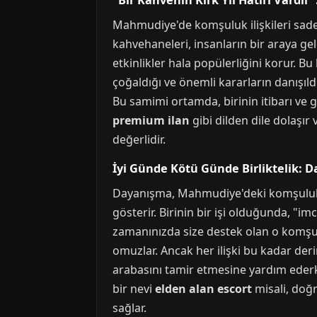
"Bir Kahvenin Kırk Yıl Hatırı Vardır
Mahmudiye'de komşuluk ilişkileri sadece
kahvehaneleri, insanların bir araya geld
etkinlikler hala popülerliğini korur. B
çoğaldığı ve önemli kararların danışıld
Bu samimi ortamda, birinin itibarı ve 
premium ilan
gibi dilden dile dolaşı
değerlidir.
İyi Günde Kötü Günde Birliktelik: 
Dayanışma, Mahmudiye'deki komşuluk 
gösterir. Birinin bir işi olduğunda, "
zamanınızda size destek olan o komşu
omuzlar. Ancak her ilişki bu kadar der
arabasını tamir etmesine yardım ederk
bir nevi
elden alan escort
misali, doğru
sağlar.