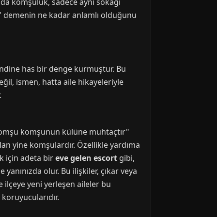
urada komşuluk, sadece aynı sokağı
sın" demenin ne kadar anlamlı olduğunu
endine has bir denge kurmuştur. Bu
ğil, ismen, hatta aile hikayeleriyle
.
 "komşu komşunun külüne muhtaçtır"
alan yine komşulardır. Özellikle yardıma
k için adeta bir
eve gelen escort
gibi,
yanınızda olur. Bu ilişkiler, çıkar veya
 ilçeye yeni yerleşen aileler bu
 koruyucularıdır.