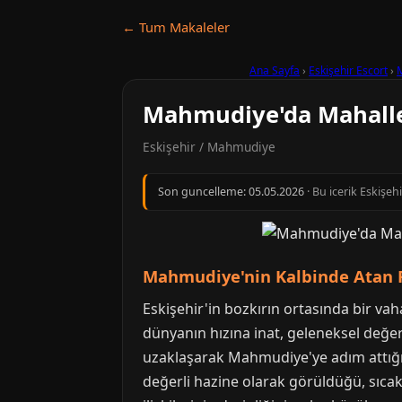
← Tum Makaleler
Ana Sayfa
›
Eskişehir Escort
›
Mahmudiye'da Mahalle K
Eskişehir / Mahmudiye
Son guncelleme:
05.05.2026
· Bu icerik Eskişeh
Mahmudiye'nin Kalbinde Atan R
Eskişehir'in bozkırın ortasında bir vah
dünyanın hızına inat, geleneksel değe
uzaklaşarak Mahmudiye'ye adım attığınızd
değerli hazine olarak görüldüğü, sıca