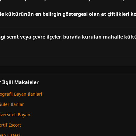
kültürünün en belirgin göstergesi olan at çiftlikleri kom
 semt veya çevre ilçeler, burada kurulan mahalle kült
İlgili Makaleler
grafli Bayan Ilanlari
uler Ilanlar
versiteli Bayan
tif Escort
an Listesi