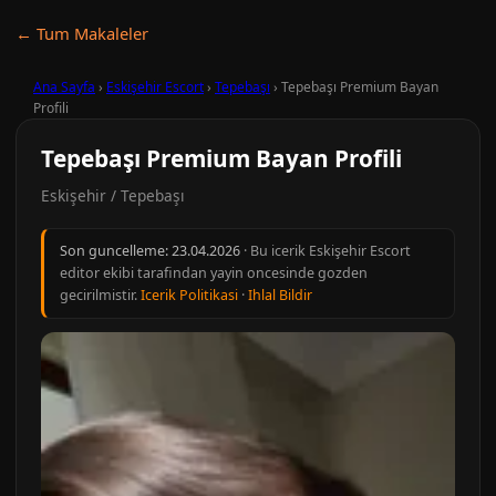
← Tum Makaleler
Ana Sayfa
›
Eskişehir Escort
›
Tepebaşı
›
Tepebaşı Premium Bayan
Profili
Tepebaşı Premium Bayan Profili
Eskişehir / Tepebaşı
Son guncelleme:
23.04.2026
· Bu icerik Eskişehir Escort
editor ekibi tarafindan yayin oncesinde gozden
gecirilmistir.
Icerik Politikasi
·
Ihlal Bildir