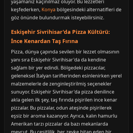
yaşamanız kaçınılmaz oluyor. Bu lezzetleri
keşfederken,
Konya
bölgesindeki alternatifleri de
göz önünde bulundurmak isteyebilirsiniz.
Eskişehir Sivrihisar'da Pizza Kültürü:
İnce Kenardan Taş Fırına
Pizza, dünya çapında sevilen bir lezzet olmasının
yanı sıra Eskişehir Sivrihisar'da da kendine
sağlam bir yer edindi. Bölgedeki pizzacılar,
geleneksel İtalyan tariflerinden esinlenirken yerel
malzemelerle de zenginleştirilmiş seçenekler
sunuyor. Eskişehir Sivrihisar'da pizza denilince
akla gelen ilk şey, taş fırında pişirilen ince kenar
pizzalar. Bu pizzalar, odun ateşinde pişirilerek
eşsiz bir aroma kazanıyor. Ayrıca, kalın hamurlu
Amerikan tarzı pizzalar da bazı mekanlarda
mevcut. Bu çeşitlilik, her zevke hitap eden bir