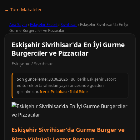
← Tum Makaleler
Ana Sayfa
›
Eskişehir Escort
›
Sivrihisar
›
Eskişehir Sivrihisar'da En İyi
Gurme Burgerciler ve Pizzacılar
Eskişehir Sivrihisar'da En İyi Gurme
Burgerciler ve Pizzacılar
Eskişehir / Sivrihisar
Son guncelleme:
30.06.2026
· Bu icerik Eskişehir Escort
editor ekibi tarafindan yayin oncesinde gozden
gecirilmistir.
Icerik Politikasi
·
Ihlal Bildir
Eskişehir Sivrihisar'da Gurme Burger ve
Pizza Kültürü: Lezzet Rotanız