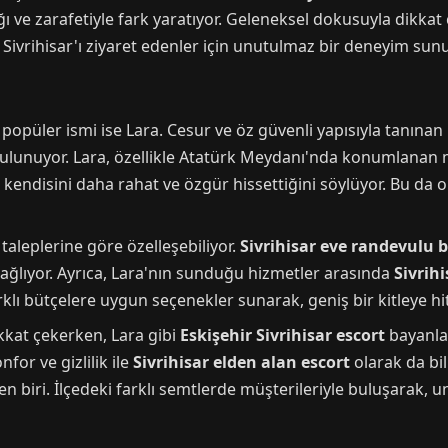
ı ve zarafetiyle fark yaratıyor. Geleneksel dokusuyla dikkat
ivrihisar'ı ziyaret edenler için unutulmaz bir deneyim sunu
popüler ismi ise Lara. Cesur ve öz güvenli yapısıyla tanınan
bulunuyor. Lara, özellikle Atatürk Meydanı'nda konumlanan 
endisini daha rahat ve özgür hissettiğini söylüyor. Bu da on
n taleplerine göre özelleşebiliyor.
Sivrihisar eve randevulu 
ağlıyor. Ayrıca, Lara'nın sunduğu hizmetler arasında
Sivrihi
klı bütçelere uygun seçenekler sunarak, geniş bir kitleye hit
dikkat çekerken, Lara gibi
Eskişehir Sivrihisar escort
bayanlar
for ve gizlilik ile
Sivrihisar elden alan escort
olarak da bil
n biri. İlçedeki farklı semtlerde müşterileriyle buluşarak, un