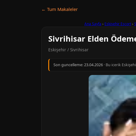
← Tum Makaleler
Ana Sayfa
›
Eskişehir Escort
›
S
Sivrihisar Elden Ödeme
Eskişehir / Sivrihisar
Son guncelleme:
23.04.2026
· Bu icerik Eskişeh