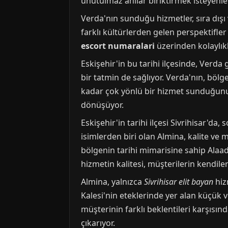
unutulmaz anılar biriktirmek isteyenle
Verda'nın sunduğu hizmetler, sıra dışı 
farklı kültürlerden gelen perspektifler
escort numaralari
üzerinden kolaylıkl
Eskişehir'in bu tarihi ilçesinde, Verda 
bir tatmin de sağlıyor. Verda'nın, bölge
kadar çok yönlü bir hizmet sunduğunun 
dönüşüyor.
Eskişehir'in tarihi ilçesi Sivrihisar'd
isimlerden biri olan Almina, kalite v
bölgenin tarihi mimarisine sahip Alaa
hizmetin kalitesi, müşterilerin kendiler
Almina, yalnızca
Sivrihisar elit bayan
hiz
Kalesi'nin eteklerinde yer alan küçük 
müşterinin farklı beklentileri karşısı
çıkarıyor.