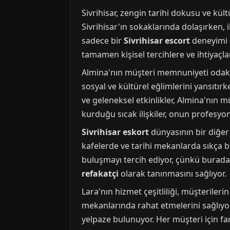
Sivrihisar, zengin tarihi dokusu ve kült
Sivrihisar'ın sokaklarında dolaşırken, il
sadece bir
Sivrihisar escort
deneyimi d
tamamen kişisel tercihlere ve ihtiyaçlar
Almina'nın müşteri memnuniyeti odaklı 
sosyal ve kültürel eğlimlerini yansıtır
ve geleneksel etkinlikler, Almina'nın m
kurduğu sıcak ilişkiler, onun profesyone
Sivrihisar eskort
dünyasının bir diğer 
kafelerde ve tarihi mekanlarda sıkça 
buluşmayı tercih ediyor, çünkü burada k
refakatçi
olarak tanınmasını sağlıyor.
Lara'nın hizmet çeşitliliği, müşterileri
mekanlarında rahat etmelerini sağlıyo
yelpaze bulunuyor. Her müşteri için far