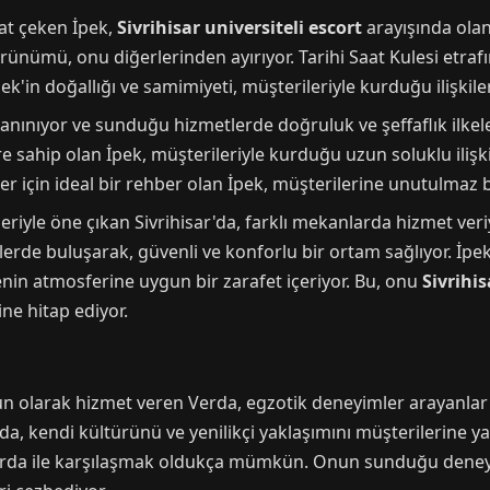
kat çeken İpek,
Sivrihisar universiteli escort
arayışında olan
görünümü, onu diğerlerinden ayırıyor. Tarihi Saat Kulesi etraf
pek'in doğallığı ve samimiyeti, müşterileriyle kurduğu ilişkile
anınıyor ve sunduğu hizmetlerde doğruluk ve şeffaflık ilkel
 sahip olan İpek, müşterileriyle kurduğu uzun soluklu ilişkile
ler için ideal bir rehber olan İpek, müşterilerine unutulmaz
kleriyle öne çıkan Sivrihisar'da, farklı mekanlarda hizmet ver
erde buluşarak, güvenli ve konforlu bir ortam sağlıyor. İpe
enin atmosferine uygun bir zarafet içeriyor. Bu, onu
Sivrihi
sine hitap ediyor.
gun olarak hizmet veren Verda, egzotik deneyimler arayanlar 
a, kendi kültürünü ve yenilikçi yaklaşımını müşterilerine ya
Verda ile karşılaşmak oldukça mümkün. Onun sunduğu deneyim