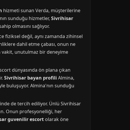
n
hizmeti sunan Verda, müşterilerine
a'nın sunduğu hizmetler,
Sivrihisar
ahip olmasını sağlıyor.
ce fiziksel değil, aynı zamanda zihinsel
inliklere dahil etme çabası, onun ne
en vakit, unutulmaz bir deneyime
 escort dünyasında ön plana çıkan
r.
Sivrihisar bayan profili
Almina,
iyle buluşuyor. Almina'nın sunduğu
de de tercih ediliyor. Ünlü Sivrihisar
ün. Onun profesyonelliği, her
sar guvenilir escort
olarak öne