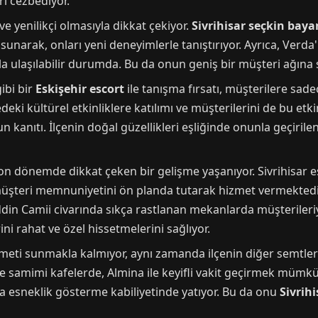
ri cezbediyor.
ve yenilikçi olmasıyla dikkat çekiyor.
Sivrihisar seçkin baya
 sunarak, onları yeni deneyimlerle tanıştırıyor. Ayrıca, Verd
a ulaşılabilir durumda. Bu da onun geniş bir müşteri ağına s
gibi bir
Eskişehir escort
ile tanışma fırsatı, müşterilere sade
deki kültürel etkinliklere katılımı ve müşterilerini de bu etk
kanıtı. İlçenin doğal güzellikleri eşliğinde onunla geçiril
a, son dönemde dikkat çeken bir gelişme yaşanıyor. Sivrihisar
e müşteri memnuniyetini ön planda tutarak hizmet vermektedi
ddin Camii civarında sıkça rastlanan mekanlarda müşteriler
ini rahat ve özel hissetmelerini sağlıyor.
meti sunmakla kalmıyor, aynı zamanda ilçenin diğer semtlerin
ve samimi kafelerde, Almina ile keyifli vakit geçirmek mümk
nda esneklik gösterme kabiliyetinde yatıyor. Bu da onu
Sivrihi