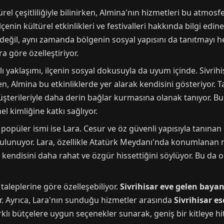
ürel çeşitliliğiyle bilinirken, Almina'nın hizmetleri bu atmos
çenin kültürel etkinlikleri ve festivalleri hakkında bilgi edin
eğil, aynı zamanda bölgenin sosyal yapısını da tanıtmayı he
a göre özelleştiriyor.
yaklaşımı, ilçenin sosyal dokusuyla da uyum içinde. Sivrihis
ken, Almina bu etkinliklerde yer alarak kendisini gösteriyor.
üşterileriyle daha derin bağlar kurmasına olanak tanıyor. Bu 
l kimliğine katkı sağlıyor.
popüler ismi ise Lara. Cesur ve öz güvenli yapısıyla tanınan
bulunuyor. Lara, özellikle Atatürk Meydanı'nda konumlanan 
endisini daha rahat ve özgür hissettiğini söylüyor. Bu da on
n taleplerine göre özelleşebiliyor.
Sivrihisar eve gelen baya
r. Ayrıca, Lara'nın sunduğu hizmetler arasında
Sivrihisar es
klı bütçelere uygun seçenekler sunarak, geniş bir kitleye hit