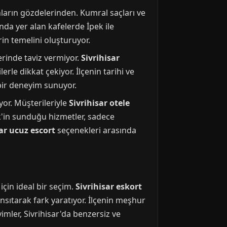
ların gözdelerinden. Kumral saçları ve
ında yer alan kafelerde İpek ile
rin temelini oluşturuyor.
erinde taviz vermiyor.
Sivrihisar
rle dikkat çekiyor. İlçenin tarihi ve
 bir deneyim sunuyor.
iyor. Müşterileriyle
Sivrihisar otele
k'in sunduğu hizmetler, sadece
sar ucuz escort
seçenekleri arasında
için ideal bir seçim.
Sivrihisar eskort
nsıtarak fark yaratıyor. İlçenin meşhur
ler, Sivrihisar'da benzersiz ve