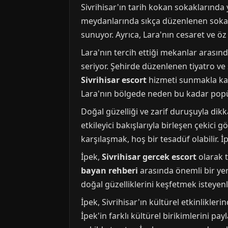
Sivrihisar'ın tarih kokan sokaklarında
meydanlarında sıkça düzenlenen sokak fe
sunuyor. Ayrıca, Lara'nın cesaret ve ö
Lara'nın tercih ettiği mekanlar arasında
seriyor. Şehirde düzenlenen tiyatro ve 
Sivrihisar escort
hizmeti sunmakla kal
Lara'nın bölgede neden bu kadar popü
Doğal güzelliği ve zarif duruşuyla dik
etkileyici bakışlarıyla birleşen çekici 
karşılaşmak, hoş bir tesadüf olabilir. İ
İpek,
Sivrihisar gercek escort
olarak t
bayan rehberi
arasında önemli bir yere
doğal güzelliklerini keşfetmek isteyen
İpek, Sivrihisar'ın kültürel etkinliklerin
İpek'in farklı kültürel birikimlerini pa