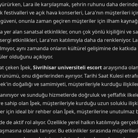
 yürürken, Lara ile karşılaşmak, şehrin ruhunu daha derinden
stivalleri ve açık hava konserleri, Lara'nın müşterileri için
z güveni, onunla zaman geçiren müşteriler için ilham kaynağı
 yer alan sanatsal etkinlikler, onun çok yönlü kişiliğini ve s
sergi etkinlikleri, Lara'nın katılımıyla daha da renkleniyor. 
mıyor, aynı zamanda onların kültürel gelişimine de katkıda
ler olduğunu açıklıyor.
kat çeken İpek,
Sivrihisar universiteli escort
arayışında olan
görünümü, onu diğerlerinden ayırıyor. Tarihi Saat Kulesi etraf
pek'in doğallığı ve samimiyeti, müşterileriyle kurduğu ilişkile
anınıyor ve sunduğu hizmetlerde doğruluk ve şeffaflık ilkel
 sahip olan İpek, müşterileriyle kurduğu uzun soluklu ilişkile
ler için ideal bir rehber olan İpek, müşterilerine unutulmaz
de de aktif rol alıyor. Özellikle yerel halkın katılımıyla gerçek
ylaşmasına olanak tanıyor. Bu etkinlikler sırasında müşterilerin