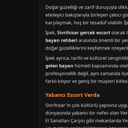
Doğal güzelliği ve zarif duruşuyla dik
etkileyici bakışlarıyla birleşen çekici 
karşılaşmak, hoş bir tesadüf olabilir. İ
İpek,
Sivrihisar gercek escort
olarak t
bayan rehberi
arasında önemli bir yere
doğal güzelliklerini keşfetmek isteyen
İpek ayrıca, tarihi ve kültürel zenginli
gelen bayan
hizmeti kapsamında otell
profesyonellik değil, aynı zamanda ilç
farklı kılıyor ve geniş bir müşteri kitle
Yabancı Escort Verda
Sivrihisar'ın çok kültürlü yapısına uy
dünyasında yabancı bir nefes olan Verd
El Sanatları Çarşısı gibi mekanlarda 