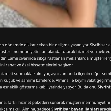
a, son dönemde dikkat çeken bir gelişme yaşanıyor. Sivrihisar
e müşteri memnuniyetini ön planda tutarak hizmet vermektedi
ddin Camii civarında sıkça rastlanan mekanlarda müşteriler
ini rahat ve özel hissetmelerini sağlıyor.
hizmeti sunmakla kalmıyor, aynı zamanda ilçenin diğer semtle
alan küçük ve samimi kafelerde, Almina ile keyifli vakit geç
nda esneklik gösterme kabiliyetinde yatıyor. Bu da onu
Sivrihi
ina, farklı hizmet paketleri sunarak müşteri memnuniyetini 
ldukça makul. Almina, sadece
Sivrihisar bayan ilanları
aracıl