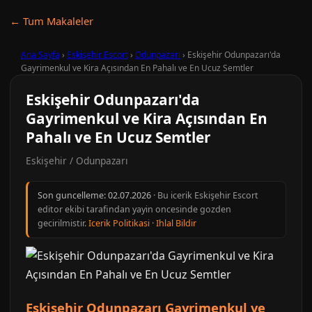
← Tum Makaleler
Ana Sayfa
›
Eskişehir Escort
›
Odunpazarı
›
Eskişehir Odunpazarı'da
Gayrimenkul ve Kira Açısından En Pahalı ve En Ucuz Semtler
Eskişehir Odunpazarı'da
Gayrimenkul ve Kira Açısından En
Pahalı ve En Ucuz Semtler
Eskişehir / Odunpazarı
Son guncelleme:
02.07.2026
· Bu icerik Eskişehir Escort
editor ekibi tarafindan yayin oncesinde gozden
gecirilmistir.
Icerik Politikasi
·
Ihlal Bildir
Eskişehir Odunpazarı Gayrimenkul ve