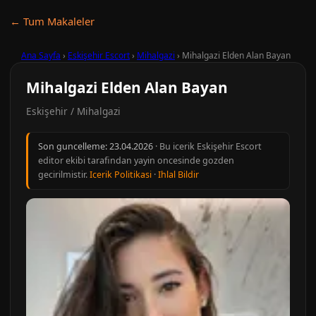
← Tum Makaleler
Ana Sayfa
›
Eskişehir Escort
›
Mihalgazi
›
Mihalgazi Elden Alan Bayan
Mihalgazi Elden Alan Bayan
Eskişehir / Mihalgazi
Son guncelleme:
23.04.2026
· Bu icerik Eskişehir Escort
editor ekibi tarafindan yayin oncesinde gozden
gecirilmistir.
Icerik Politikasi
·
Ihlal Bildir