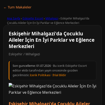
← Tum Makaleler
Ana Sayfa
›
Eskişehir Escort
›
Mihalgazi
›
Eskişehir Mihalgazi'da
Çocuklu Aileler İçin En İyi Parklar ve Eğlence Merkezleri
Eskişehir Mihalgazi'da Çocuklu
Aileler İçin En İyi Parklar ve Eğlence
Merkezleri
Eskişehir / Mihalgazi
Son guncelleme:
01.07.2026
· Bu icerik Eskişehir Escort
editor ekibi tarafindan yayin oncesinde gozden
gecirilmistir.
Icerik Politikasi
·
Ihlal Bildir
Eskişehir Mihalgazi’da Çocuklu Aileler