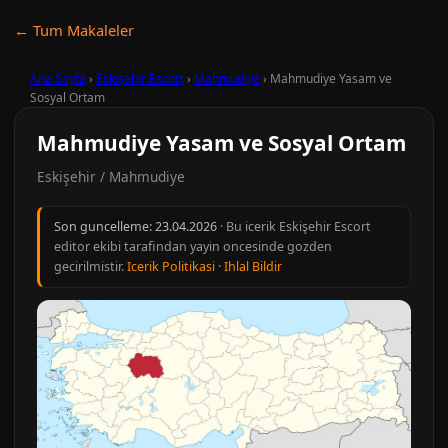
← Tum Makaleler
Ana Sayfa
›
Eskişehir Escort
›
Mahmudiye
›
Mahmudiye Yasam ve
Sosyal Ortam
Mahmudiye Yasam ve Sosyal Ortam
Eskişehir / Mahmudiye
Son guncelleme:
23.04.2026
· Bu icerik Eskişehir Escort
editor ekibi tarafindan yayin oncesinde gozden
gecirilmistir.
Icerik Politikasi
·
Ihlal Bildir