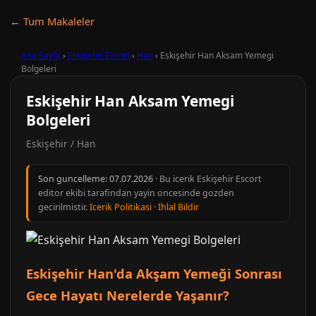
← Tum Makaleler
Ana Sayfa
›
Eskişehir Escort
›
Han
›
Eskişehir Han Aksam Yemegi
Bolgeleri
Eskişehir Han Aksam Yemegi
Bolgeleri
Eskişehir / Han
Son guncelleme:
07.07.2026
· Bu icerik Eskişehir Escort
editor ekibi tarafindan yayin oncesinde gozden
gecirilmistir.
Icerik Politikasi
·
Ihlal Bildir
Eskişehir Han'da Akşam Yemeği Sonrası
Gece Hayatı Nerelerde Yaşanır?