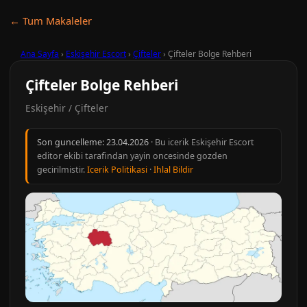
← Tum Makaleler
Ana Sayfa
›
Eskişehir Escort
›
Çifteler
›
Çifteler Bolge Rehberi
Çifteler Bolge Rehberi
Eskişehir / Çifteler
Son guncelleme:
23.04.2026
· Bu icerik Eskişehir Escort
editor ekibi tarafindan yayin oncesinde gozden
gecirilmistir.
Icerik Politikasi
·
Ihlal Bildir