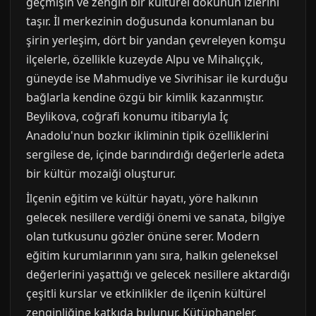
geçmişin ve zengin bir kültürel dokunun izlerini
taşır. İl merkezinin doğusunda konumlanan bu
şirin yerleşim, dört bir yandan çevreleyen komşu
ilçelerle, özellikle kuzeyde Alpu ve Mihalıççık,
güneyde ise Mahmudiye ve Sivrihisar ile kurduğu
bağlarla kendine özgü bir kimlik kazanmıştır.
Beylikova, coğrafi konumu itibarıyla İç
Anadolu'nun bozkır ikliminin tipik özelliklerini
sergilese de, içinde barındırdığı değerlerle adeta
bir kültür mozaiği oluşturur.
İlçenin eğitim ve kültür hayatı, yöre halkının
gelecek nesillere verdiği önemi ve sanata, bilgiye
olan tutkusunu gözler önüne serer. Modern
eğitim kurumlarının yanı sıra, halkın geleneksel
değerlerini yaşattığı ve gelecek nesillere aktardığı
çeşitli kurslar ve etkinlikler de ilçenin kültürel
zenginliğine katkıda bulunur. Kütüphaneler,