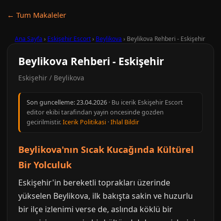
← Tum Makaleler
Ana Sayfa
›
Eskişehir Escort
›
Beylikova
›
Beylikova Rehberi - Eskişehir
Beylikova Rehberi - Eskişehir
Eskişehir / Beylikova
Son guncelleme:
23.04.2026
· Bu icerik Eskişehir Escort
editor ekibi tarafindan yayin oncesinde gozden
gecirilmistir.
Icerik Politikasi
·
Ihlal Bildir
Beylikova'nın Sıcak Kucağında Kültürel
Bir Yolculuk
Eskişehir'in bereketli toprakları üzerinde
yükselen Beylikova, ilk bakışta sakin ve huzurlu
bir ilçe izlenimi verse de, aslında köklü bir