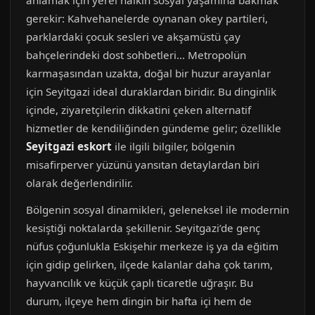
anlamak için yerel halkın sosyal yaşamına bakmak
gerekir: Kahvehanelerde oynanan okey partileri,
parklardaki çocuk sesleri ve akşamüstü çay
bahçelerindeki dost sohbetleri… Metropolün
karmaşasından uzakta, doğal bir huzur arayanlar
için Seyitgazi ideal duraklardan biridir. Bu dinginlik
içinde, ziyaretçilerin dikkatini çeken alternatif
hizmetler de kendiliğinden gündeme gelir; özellikle
Seyitgazi eskort
ile ilgili bilgiler, bölgenin
misafirperver yüzünü yansıtan detaylardan biri
olarak değerlendirilir.
Bölgenin sosyal dinamikleri, geleneksel ile modernin
kesiştiği noktalarda şekillenir. Seyitgazi’de genç
nüfus çoğunlukla Eskişehir merkeze iş ya da eğitim
için gidip gelirken, ilçede kalanlar daha çok tarım,
hayvancılık ve küçük çaplı ticaretle uğraşır. Bu
durum, ilçeye hem dingin bir hafta içi hem de