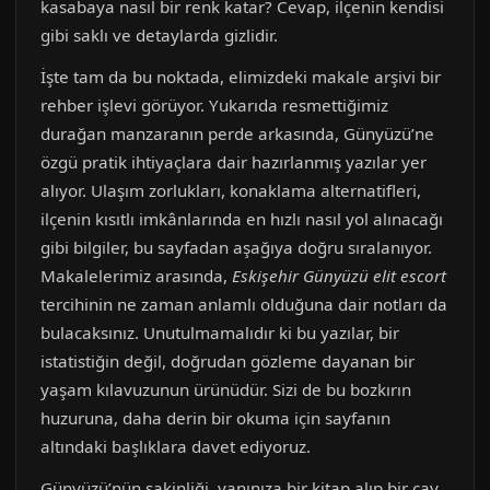
kasabaya nasıl bir renk katar? Cevap, ilçenin kendisi
gibi saklı ve detaylarda gizlidir.
İşte tam da bu noktada, elimizdeki makale arşivi bir
rehber işlevi görüyor. Yukarıda resmettiğimiz
durağan manzaranın perde arkasında, Günyüzü’ne
özgü pratik ihtiyaçlara dair hazırlanmış yazılar yer
alıyor. Ulaşım zorlukları, konaklama alternatifleri,
ilçenin kısıtlı imkânlarında en hızlı nasıl yol alınacağı
gibi bilgiler, bu sayfadan aşağıya doğru sıralanıyor.
Makalelerimiz arasında,
Eskişehir Günyüzü elit escort
tercihinin ne zaman anlamlı olduğuna dair notları da
bulacaksınız. Unutulmamalıdır ki bu yazılar, bir
istatistiğin değil, doğrudan gözleme dayanan bir
yaşam kılavuzunun ürünüdür. Sizi de bu bozkırın
huzuruna, daha derin bir okuma için sayfanın
altındaki başlıklara davet ediyoruz.
Günyüzü’nün sakinliği, yanınıza bir kitap alıp bir çay