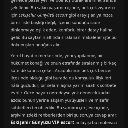
genelde pazar yeri ve dolmuş duraklarının etrafında
şekillenir. Bu sakin yaşamın içinde, pek çok ziyaretçi
için
Eskişehir Günyüzü escort
gibi arayışlar, yalnızca
birer liste başlığı değil; ilçenin sunduğu sade
dinlenmeye eşlik eden, konforlu birer detay haline
gelir. Bu sayfanın altında sıralanan makaleler işte bu
dokunuşları odağına alır.
Yerel hayatın merkezinde, yeni yapılanmış bir
hükümet konağı ve onun etrafında sıralanmış birkaç
kafe dikkatinizi çeker. Anadolu’nun pek çok benzer
ilçesinde olduğu gibi burada da komşuluk ilişkileri
hâlâ güçlüdür; bir selamlaşma yarım saatlik sohbete
evrilir. Gece hayatı neredeyse yok denecek kadar
azdır, bunun yerine akşam yürüyüşleri ve misafir
sohbetleri tercih edilir. Bu samimi çerçeve içinde,
arşivimizdeki rehberlerden biri şu soruya cevap arar:
Eskişehir Günyüzü VIP escort
anlayışı bu mütevazı